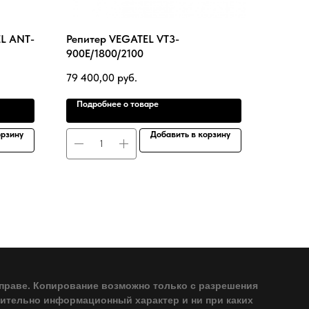
L ANT-
Репитер VEGATEL VT3-
900E/1800/2100
79 400,00
руб.
Подробнее о товаре
орзину
Добавить в корзину
праве. Копирование возможно только с разрешения
чительно информационный характер и ни при каких