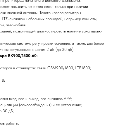
к репитерам начального ценового диапазона.
оляет повысить качество связи только при наличии
овки внешней антенны. Такого класса репитеры
 LTE-сигналом небольших площадей, например комнаты,
ы, автомобиля.
ацией, позволяющей диагностировать наличие закольцовки
ическая система регулировки усиления, а также, для более
учная регулировка с шагом 2 дБ (до 30 дБ).
ора RK900/1800-60:
раторов в стандартах связи GSM900/1800, LTE1800;
 В;
овня входного и выходного сигналов АРУ;
сцилляции (самовозбуждения) и ее устранение;
о 30 дБ;
ов работы.