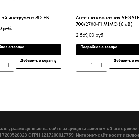
ой инструмент 8D-FB
Антенна комнатная VEGATE
700/2700-FI MIMO (6 dB)
0
руб.
2 569,00
руб.
нее о товаре
Подробнее о товаре
Добавить в корзину
Добавить в к
алы, размещенные на сайте защищены законом об авторском 
7203528328 ОГРН 1217200017759. Интернет-сайт носит исклю