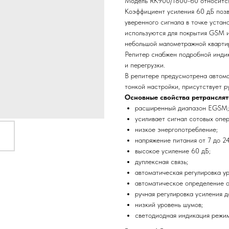
Модель RK900/1800-60 относится 
Коэффициент усиления 60 дБ позв
уверенного сигнала в точке устан
используются для покрытия GSM и
небольшой малометражной квартир
Репитер снабжен подробной индик
и перегрузки.
В репитере предусмотрена автомат
тонкой настройки, присутствует р
Основные свойства ретранслят
расширенный диапазон EGSM;
усиливает сигнал сотовых опе
низкое энергопотребление;
напряжение питания от 7 до 24
высокое усиление 60 дБ;
дуплексная связь;
автоматическая регулировка ур
автоматическое определение о
ручная регулировка усиления д
низкий уровень шумов;
светодиодная индикация режим