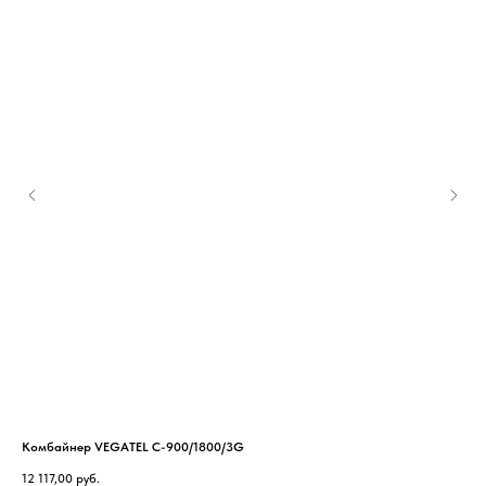
Комбайнер VEGATEL C-900/1800/3G
Ант
12 117,00
руб.
2 5