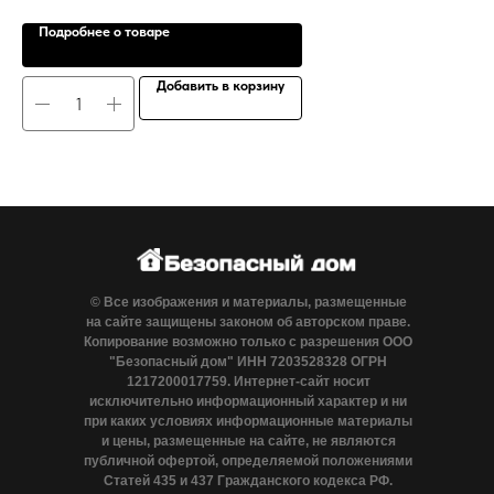
Подробнее о товаре
Добавить в корзину
© Все изображения и материалы, размещенные
на сайте защищены законом об авторском праве.
Копирование возможно только с разрешения ООО
"Безопасный дом" ИНН 7203528328 ОГРН
1217200017759. Интернет-сайт носит
исключительно информационный характер и ни
при каких условиях информационные материалы
и цены, размещенные на сайте, не являются
публичной офертой, определяемой положениями
Статей 435 и 437 Гражданского кодекса РФ.