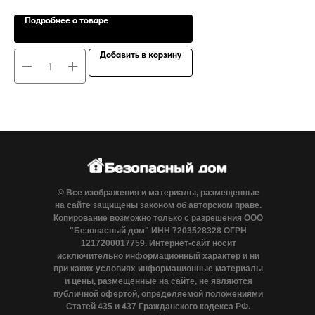
Подробнее о товаре
Добавить в корзину
© Все изображения и материалы, размещенные
на сайте защищены законом об авторском праве.
Копирование возможно только с разрешения ООО
"Безопасный дом" ИНН 7203528328 ОГРН
1217200017759. Интернет-сайт носит
исключительно информационный характер и ни
при каких условиях информационные материалы
и цены, размещенные на сайте, не являются
публичной офертой, определяемой положениями
Статей 435 и 437 Гражданского кодекса РФ.