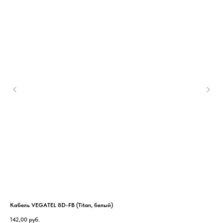
Кабель VEGATEL 8D-FB (Titan, белый)
Реп
142,00
руб.
98 