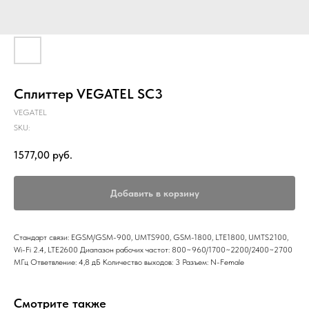
Сплиттер VEGATEL SC3
VEGATEL
SKU:
1577,00
руб.
Добавить в корзину
Стандарт связи: EGSM/GSM-900, UMTS900, GSM-1800, LTE1800, UMTS2100,
Wi-Fi 2.4, LTE2600 Диапазон рабочих частот: 800~960/1700~2200/2400~2700
МГц Ответвление: 4,8 дБ Количество выходов: 3 Разъем: N-Female
Смотрите также