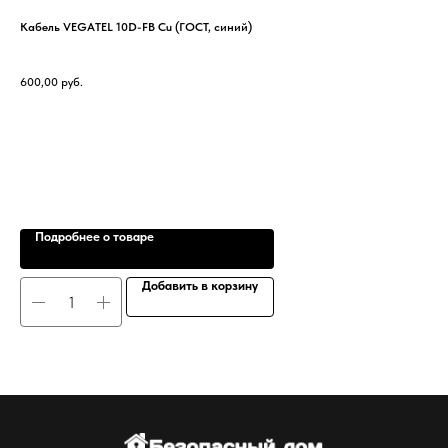
Кабель VEGATEL 10D-FB Cu (ГОСТ, синий)
Шир
(17
SKU
600,00
руб.
Шир
5 7
Тип
Подробнее о товаре
Добавить в корзину