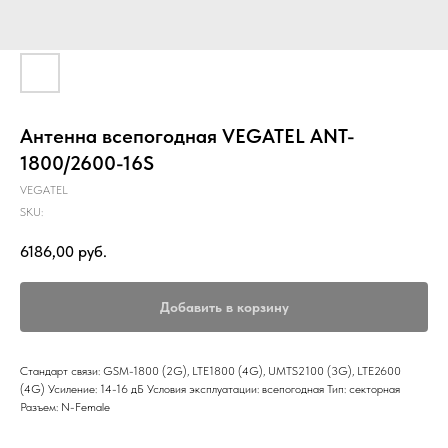
Антенна всепогодная VEGATEL ANT-
1800/2600-16S
VEGATEL
SKU:
6186,00
руб.
Добавить в корзину
Стандарт связи: GSM-1800 (2G), LTE1800 (4G), UMTS2100 (3G), LTE2600
(4G) Усиление: 14-16 дБ Условия эксплуатации: всепогодная Тип: секторная
Разъем: N-Female