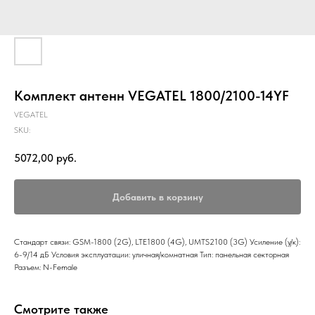
Комплект антенн VEGATEL 1800/2100-14YF
VEGATEL
SKU:
5072,00
руб.
Добавить в корзину
Стандарт связи: GSM-1800 (2G), LTE1800 (4G), UMTS2100 (3G) Усиление (у/к):
6-9/14 дБ Условия эксплуатации: уличная/комнатная Тип: панельная секторная
Разъем: N-Female
Смотрите также