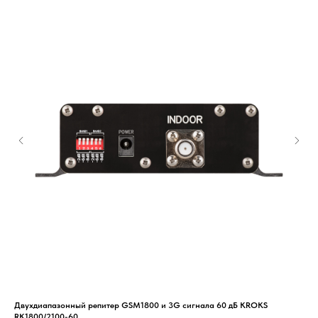
Двухдиапазонный репитер GSM1800 и 3G сигнала 60 дБ KROKS
Раз
RK1800/2100-60