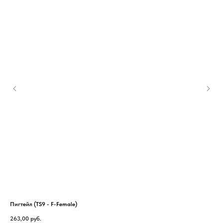
Пигтейл (TS9 - F-Female)
Каб
263,00
руб.
600