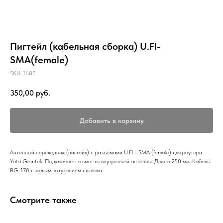
Пигтейл (кабельная сборка) U.Fl-
SMA(female)
SKU:
1685
350,00
руб.
Добавить в корзину
Антенный переходник (пигтейл) с разъёмами U.Fl - SMA (female) для роутера
Yota Gemtek. Подключается вместо внутренней антенны. Длина 250 мм. Кабель
RG-178 с малым затуханием сигнала.
Смотрите также