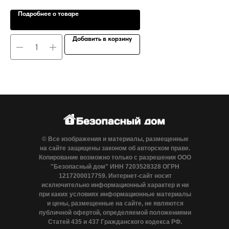
Подробнее о товаре
Добавить в корзину
© Все изображения и материалы, размещенные
на сайте защищены законом об авторском праве.
Копирование возможно только с разрешения ООО
"Безопасный дом" ИНН 7203528328 ОГРН
1217200017759. Интернет-сайт носит
исключительно информационный характер и ни
при каких условиях информационные материалы
и цены, размещенные на сайте, не являются
публичной офертой, определяемой положениями
Статей 435 и 437 Гражданского кодекса РФ.