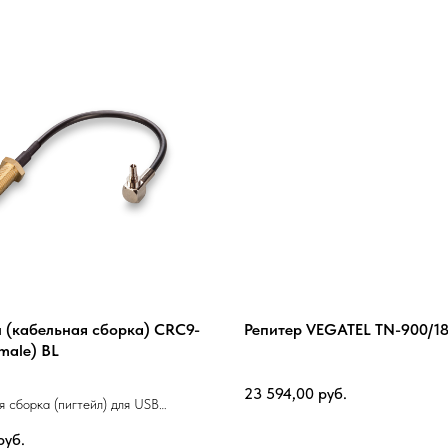
 (кабельная сборка) CRC9-
Репитер VEGATEL TN-900/1
male) BL
23 594,00
руб.
я сборка (пигтейл) для USB
 разъёмами CRC9 - SMA (female)
руб.
а 250 мм. Кабель RG-174 с малым