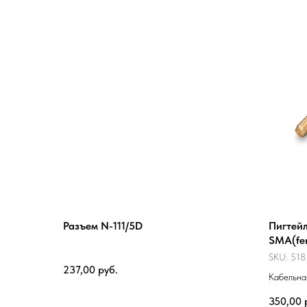
Разъем N-111/5D
Пигтейл
SMA(fe
SKU:
518
237,00
руб.
Кабельна
модема с
350,00
BL. Длин