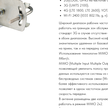
2G(EDGE, GPRS на частотах 
3G (UMTS 2100);
4G (LTE 1800, LTE 2600), YOT
WI-FI 2400 (IEEE 802.11b, g, n).
Широкий диапазон рабочих часто
работать на границах зон обслуж
стандарт 3G в случае отсутствия
в обоих диапазонах. Высокий коэф
значительном удалении от базово
на прием, так и на передачу сигна
Использование технологии MIMO п
Мбит/с.
MIMO (Multiple Input Multiple Ou
позволяющий увеличить полосу пр
данных используются системы из 
беспроводных системах связи (Wi-
более эффективного использован
позволяет в одном частотном диа
скорость передачи.
В антенне размещены две излучаю
работать в режиме MIMO 2х2.