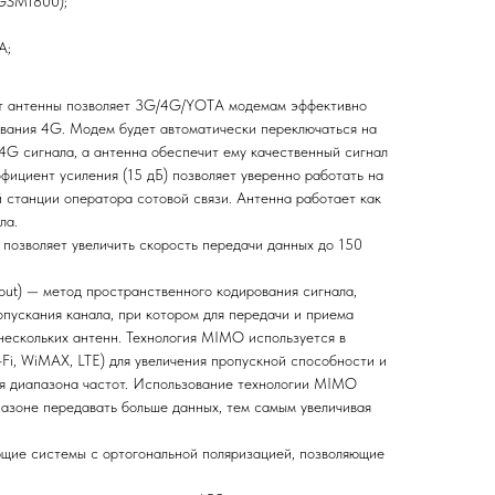
GSM1800);
A;
т антенны позволяет 3G/4G/YOTA модемам эффективно
ивания 4G. Модем будет автоматически переключаться на
 4G сигнала, а антенна обеспечит ему качественный сигнал
фициент усиления (15 дБ) позволяет уверенно работать на
й станции оператора сотовой связи. Антенна работает как
ла.
озволяет увеличить скорость передачи данных до 150
tput) — метод пространственного кодирования сигнала,
опускания канала, при котором для передачи и приема
нескольких антенн. Технология MIMO используется в
Fi, WiMAX, LTE) для увеличения пропускной способности и
ия диапазона частот. Использование технологии MIMO
пазоне передавать больше данных, тем самым увеличивая
щие системы с ортогональной поляризацией, позволяющие