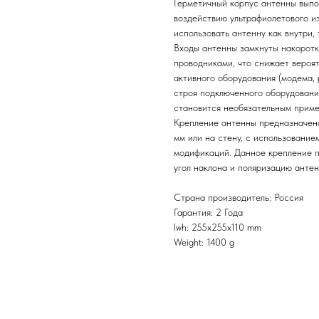
Герметичный корпус антенны выпо
воздействию ультрафиолетового из
использовать антенну как внутри,
Входы антенны замкнуты накоротк
проводниками, что снижает вероят
активного оборудования (модема, 
строя подключенного оборудования
становится необязательным приме
Крепление антенны предназначено
мм или на стену, с использовани
модификаций. Данное крепление п
угол наклона и поляризацию антен
Страна производитель: Россия
Гарантия: 2 Года
lwh: 255x255x110 mm
Weight: 1400 g