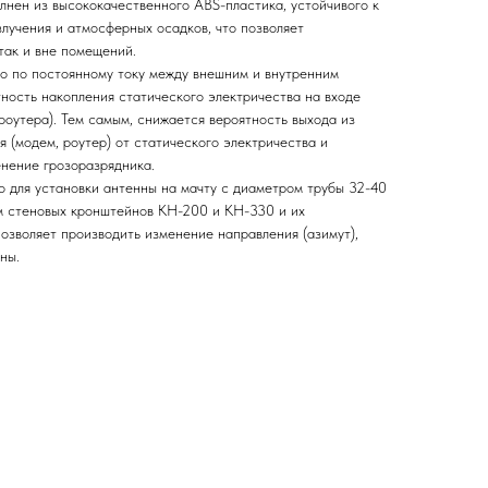
лнен из высококачественного ABS-пластика, устойчивого к
лучения и атмосферных осадков, что позволяет
 так и вне помещений.
о по постоянному току между внешним и внутренним
ность накопления статического электричества на входе
роутера). Тем самым, снижается вероятность выхода из
 (модем, роутер) от статического электричества и
нение грозоразрядника.
 для установки антенны на мачту с диаметром трубы 32-40
ем стеновых кронштейнов
КН-200
и
КН-330
и их
озволяет производить изменение направления (азимут),
ны.